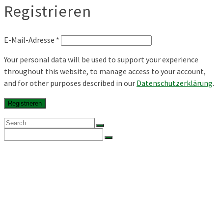
Registrieren
E-Mail-Adresse
*
Your personal data will be used to support your experience
throughout this website, to manage access to your account,
and for other purposes described in our
Datenschutzerklärung
.
Registrieren
Search
for:
Search
for:
Home
Onlineshop
Fisch grillen
Fisch richtig grillen
Forelle grillen
Über uns
Kontakt