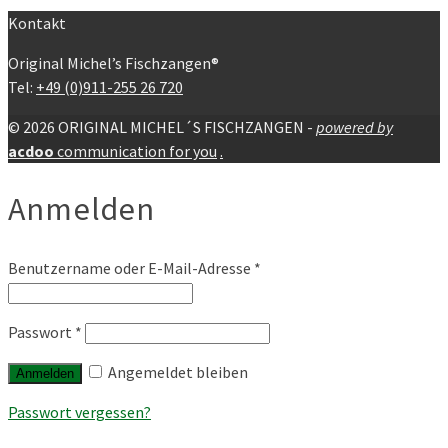
Kontakt
Original Michel’s Fischzangen®
Tel:
+49 (0)911-255 26 720
© 2026 ORIGINAL MICHEL´S FISCHZANGEN -
powered by
acdoo
communication for you
.
Anmelden
Benutzername oder E-Mail-Adresse
*
Passwort
*
Angemeldet bleiben
Anmelden
Passwort vergessen?