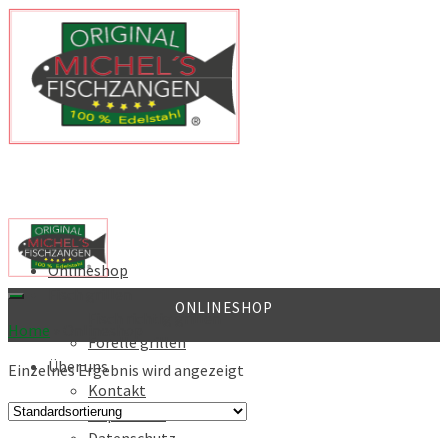
Home
Onlineshop
Fisch grillen
ONLINESHOP
Fisch richtig grillen
Home
»
Onlineshop
Forelle grillen
Über uns
Einzelnes Ergebnis wird angezeigt
Kontakt
Impressum
Datenschutz